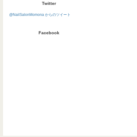
Twitter
@NailSalonMomona からのツイート
Facebook