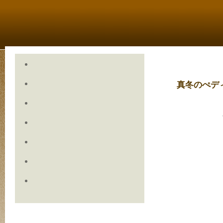
真冬のぺデ