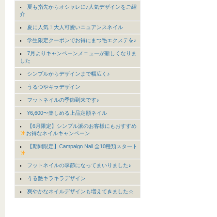
夏も指先からオシャレに♪人気デザインをご紹
介
夏に人気！大人可愛いニュアンスネイル
学生限定クーポンでお得にまつ毛エクステを♪
7月よりキャンペーンメニューが新しくなりま
した
シンプルからデザインまで幅広く♪
うるつやキラデザイン
フットネイルの季節到来です♪
¥6,600〜楽しめる上品定額ネイル
【6月限定】シンプル派のお客様にもおすすめ
お得なネイルキャンペーン
【期間限定】Campaign Nail 全10種類スタート
フットネイルの季節になってまいりました♪
うる艶キラキラデザイン
爽やかなネイルデザインも増えてきました☆