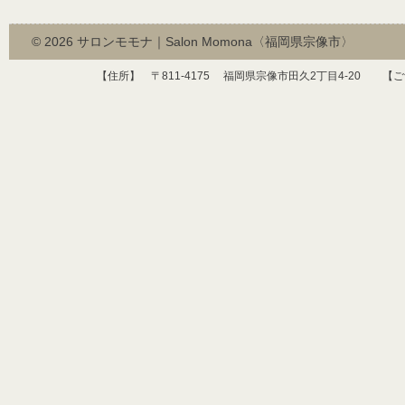
© 2026
サロンモモナ｜Salon Momona〈福岡県宗像市〉
【住所】 〒
811-4175
福岡県宗像市田久
2
丁目
4-20
【ご予約