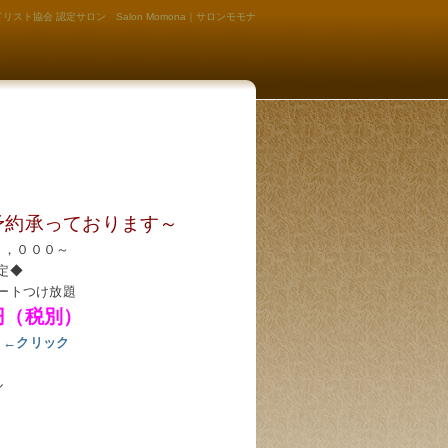
リスト協会 認定サロン Salon Momona｜サロンモモナ
予約承っております～
４，０００～
定◆
ートつけ放題
円（税別）
←クリック
ル