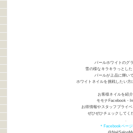
パールホワイトのグ
雪の様なキラキラっとした
パールが上品に輝い
ホワイトネイルを挑戦したい方
お客様ネイルを紹介しま
モモナFacebook・In
お得情報やスタッフプライベ
ぜひぜひチェックしてください
.
＊Facebookペー
@NailSalonM