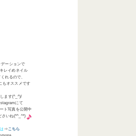
ラデーションで
キレイめネイル
てくれるので、
にもオススメです
す(^_^)/
stagramにて
ート写真を公開中
ね(*^_^*)
ジは
⇒
こちら
omona