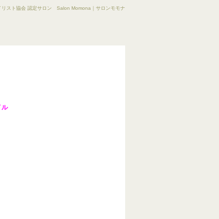
リスト協会 認定サロン Salon Momona｜サロンモモナ
イル