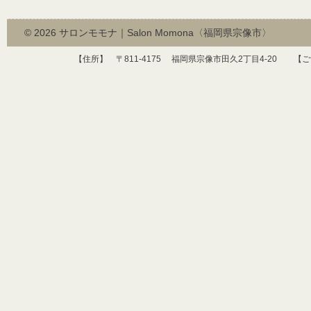
© 2026
サロンモモナ｜Salon Momona〈福岡県宗像市〉
【住所】 〒
811-4175
福岡県宗像市田久
2
丁目
4-20
【ご予約