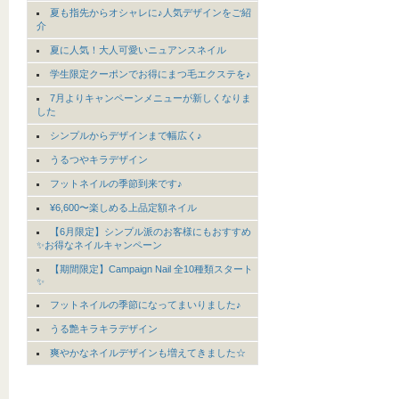
夏も指先からオシャレに♪人気デザインをご紹
介
夏に人気！大人可愛いニュアンスネイル
学生限定クーポンでお得にまつ毛エクステを♪
7月よりキャンペーンメニューが新しくなりま
した
シンプルからデザインまで幅広く♪
うるつやキラデザイン
フットネイルの季節到来です♪
¥6,600〜楽しめる上品定額ネイル
【6月限定】シンプル派のお客様にもおすすめ
✨お得なネイルキャンペーン
【期間限定】Campaign Nail 全10種類スタート
✨
フットネイルの季節になってまいりました♪
うる艶キラキラデザイン
爽やかなネイルデザインも増えてきました☆