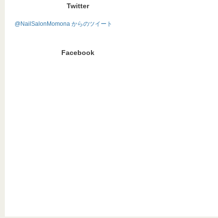
Twitter
@NailSalonMomona からのツイート
Facebook