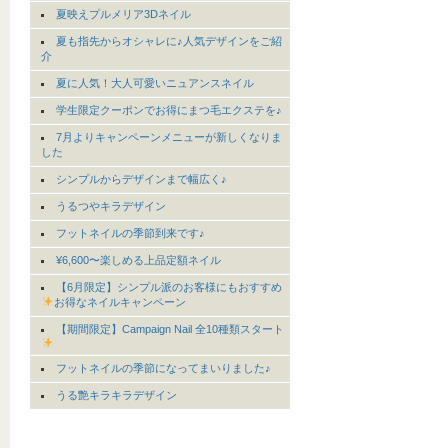
夏映えプルメリア3Dネイル
夏も指先からオシャレに♪人気デザインをご紹
介
夏に人気！大人可愛いニュアンスネイル
学生限定クーポンでお得にまつ毛エクステを♪
7月よりキャンペーンメニューが新しくなりま
した
シンプルからデザインまで幅広く♪
うるつやキラデザイン
フットネイルの季節到来です♪
¥6,600〜楽しめる上品定額ネイル
【6月限定】シンプル派のお客様にもおすすめ
お得なネイルキャンペーン
【期間限定】Campaign Nail 全10種類スタート
フットネイルの季節になってまいりました♪
うる艶キラキラデザイン