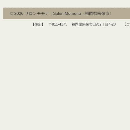
© 2026
サロンモモナ｜Salon Momona〈福岡県宗像市〉
【住所】 〒
811-4175
福岡県宗像市田久
2
丁目
4-20
【ご予約