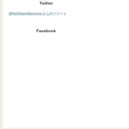
Twitter
@NailSalonMomona からのツイート
Facebook