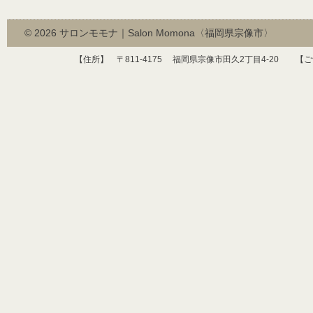
© 2026
サロンモモナ｜Salon Momona〈福岡県宗像市〉
【住所】 〒
811-4175
福岡県宗像市田久
2
丁目
4-20
【ご予約