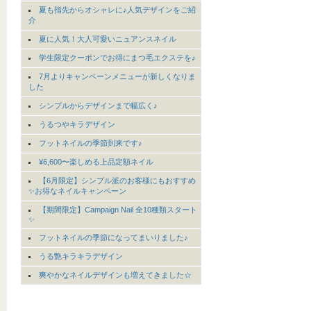
夏も指先からオシャレに♪人気デザインをご紹
介
夏に人気！大人可愛いニュアンスネイル
学生限定クーポンでお得にまつ毛エクステを♪
7月よりキャンペーンメニューが新しくなりま
した
シンプルからデザインまで幅広く♪
うるつやキラデザイン
フットネイルの季節到来です♪
¥6,600〜楽しめる上品定額ネイル
【6月限定】シンプル派のお客様にもおすすめ
✨お得なネイルキャンペーン
【期間限定】Campaign Nail 全10種類スタート
✨
フットネイルの季節になってまいりました♪
うる艶キラキラデザイン
爽やかなネイルデザインも増えてきました☆