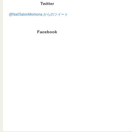
Twitter
@NailSalonMomona からのツイート
Facebook