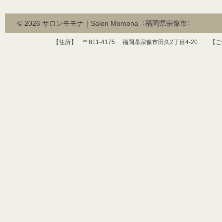
© 2026
サロンモモナ｜Salon Momona〈福岡県宗像市〉
【住所】 〒
811-4175
福岡県宗像市田久
2
丁目
4-20
【ご予約