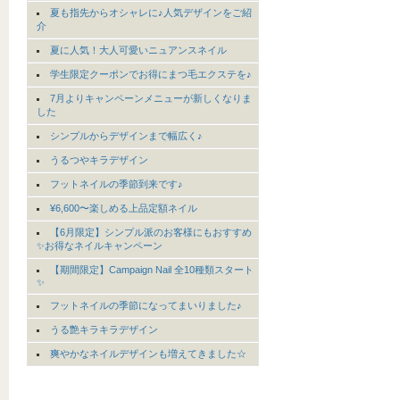
夏も指先からオシャレに♪人気デザインをご紹
介
夏に人気！大人可愛いニュアンスネイル
学生限定クーポンでお得にまつ毛エクステを♪
7月よりキャンペーンメニューが新しくなりま
した
シンプルからデザインまで幅広く♪
うるつやキラデザイン
フットネイルの季節到来です♪
¥6,600〜楽しめる上品定額ネイル
【6月限定】シンプル派のお客様にもおすすめ
✨お得なネイルキャンペーン
【期間限定】Campaign Nail 全10種類スタート
✨
フットネイルの季節になってまいりました♪
うる艶キラキラデザイン
爽やかなネイルデザインも増えてきました☆