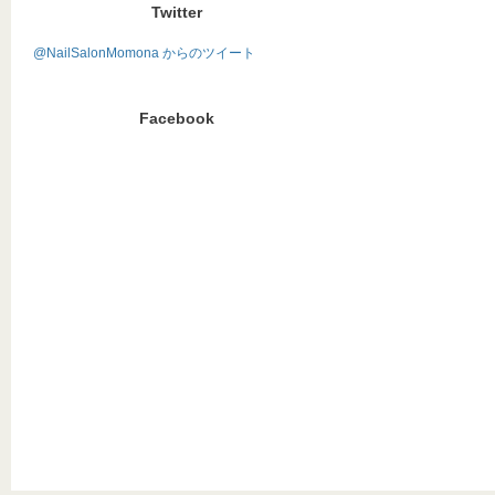
Twitter
@NailSalonMomona からのツイート
Facebook