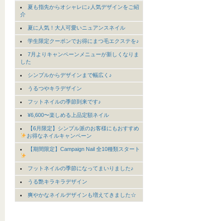
夏も指先からオシャレに♪人気デザインをご紹
介
夏に人気！大人可愛いニュアンスネイル
学生限定クーポンでお得にまつ毛エクステを♪
7月よりキャンペーンメニューが新しくなりま
した
シンプルからデザインまで幅広く♪
うるつやキラデザイン
フットネイルの季節到来です♪
¥6,600〜楽しめる上品定額ネイル
【6月限定】シンプル派のお客様にもおすすめ
お得なネイルキャンペーン
【期間限定】Campaign Nail 全10種類スタート
フットネイルの季節になってまいりました♪
うる艶キラキラデザイン
爽やかなネイルデザインも増えてきました☆