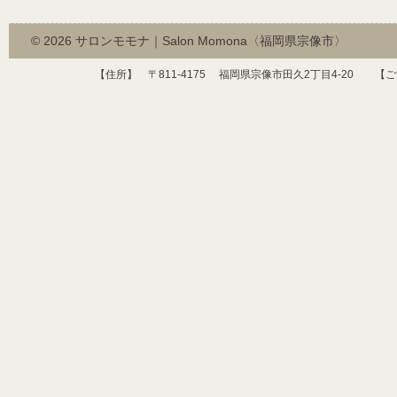
© 2026
サロンモモナ｜Salon Momona〈福岡県宗像市〉
【住所】 〒
811-4175
福岡県宗像市田久
2
丁目
4-20
【ご予約