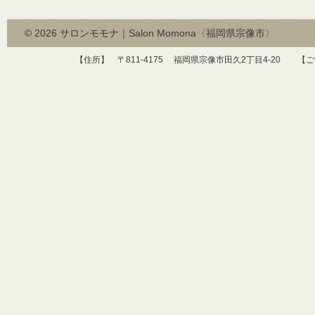
© 2026
サロンモモナ｜Salon Momona〈福岡県宗像市〉
【住所】 〒
811-4175
福岡県宗像市田久
2
丁目
4-20
【ご予約