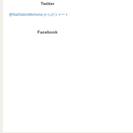
Twitter
@NailSalonMomona からのツイート
Facebook