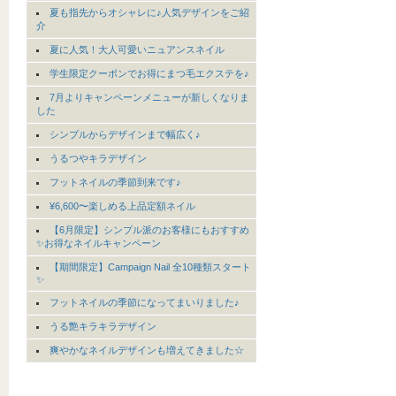
夏も指先からオシャレに♪人気デザインをご紹
介
夏に人気！大人可愛いニュアンスネイル
学生限定クーポンでお得にまつ毛エクステを♪
7月よりキャンペーンメニューが新しくなりま
した
シンプルからデザインまで幅広く♪
うるつやキラデザイン
フットネイルの季節到来です♪
¥6,600〜楽しめる上品定額ネイル
【6月限定】シンプル派のお客様にもおすすめ
✨お得なネイルキャンペーン
【期間限定】Campaign Nail 全10種類スタート
✨
フットネイルの季節になってまいりました♪
うる艶キラキラデザイン
爽やかなネイルデザインも増えてきました☆