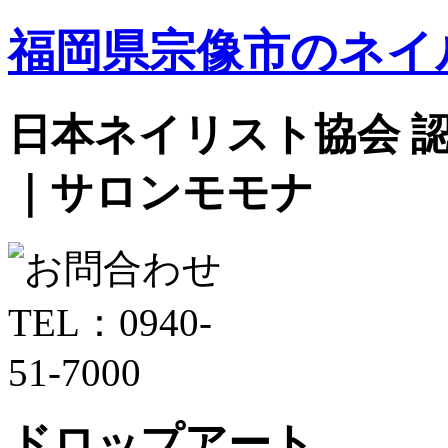
福岡県宗像市のネイ
日本ネイリスト協会 認定サ
｜サロンモモナ
ドロップアート