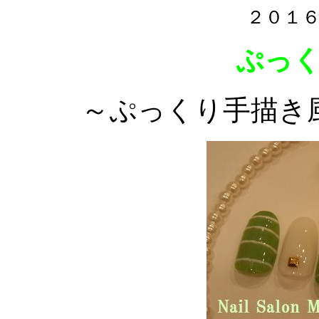
２０１
ぷっ
～ぷっくり手描き