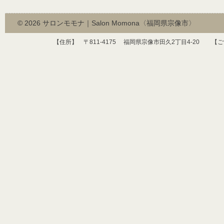
© 2026
サロンモモナ｜Salon Momona〈福岡県宗像市〉
【住所】 〒
811-4175
福岡県宗像市田久
2
丁目
4-20
【ご予約