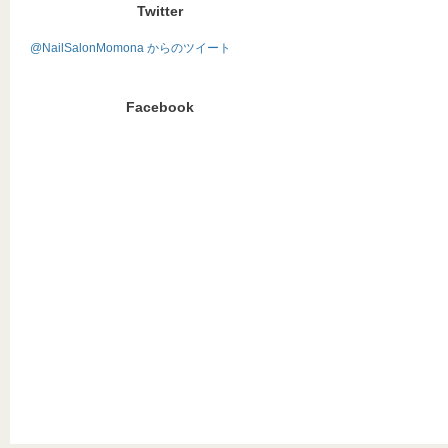
Twitter
@NailSalonMomona からのツイート
Facebook