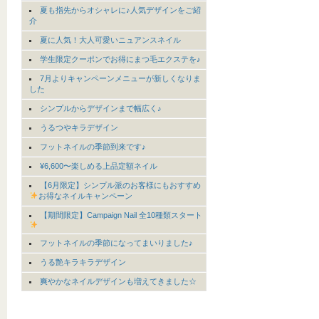
夏も指先からオシャレに♪人気デザインをご紹
介
夏に人気！大人可愛いニュアンスネイル
学生限定クーポンでお得にまつ毛エクステを♪
7月よりキャンペーンメニューが新しくなりま
した
シンプルからデザインまで幅広く♪
うるつやキラデザイン
フットネイルの季節到来です♪
¥6,600〜楽しめる上品定額ネイル
【6月限定】シンプル派のお客様にもおすすめ
お得なネイルキャンペーン
【期間限定】Campaign Nail 全10種類スタート
フットネイルの季節になってまいりました♪
うる艶キラキラデザイン
爽やかなネイルデザインも増えてきました☆