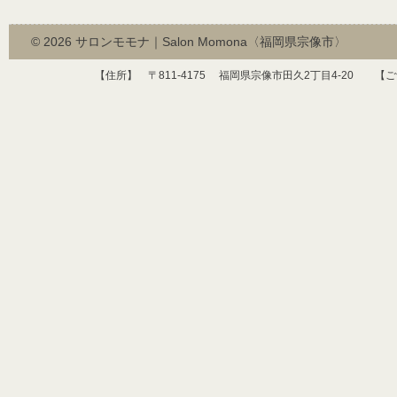
© 2026
サロンモモナ｜Salon Momona〈福岡県宗像市〉
【住所】 〒
811-4175
福岡県宗像市田久
2
丁目
4-20
【ご予約