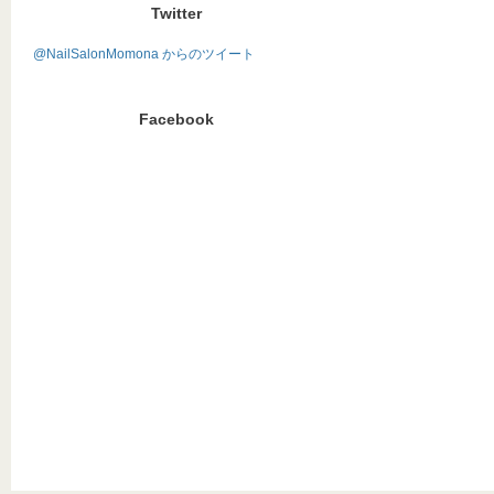
Twitter
@NailSalonMomona からのツイート
Facebook