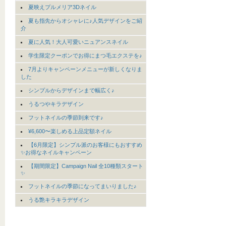
夏映えプルメリア3Dネイル
夏も指先からオシャレに♪人気デザインをご紹
介
夏に人気！大人可愛いニュアンスネイル
学生限定クーポンでお得にまつ毛エクステを♪
7月よりキャンペーンメニューが新しくなりま
した
シンプルからデザインまで幅広く♪
うるつやキラデザイン
フットネイルの季節到来です♪
¥6,600〜楽しめる上品定額ネイル
【6月限定】シンプル派のお客様にもおすすめ
✨お得なネイルキャンペーン
【期間限定】Campaign Nail 全10種類スタート
✨
フットネイルの季節になってまいりました♪
うる艶キラキラデザイン