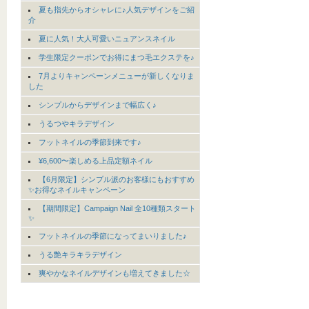
夏も指先からオシャレに♪人気デザインをご紹
介
夏に人気！大人可愛いニュアンスネイル
学生限定クーポンでお得にまつ毛エクステを♪
7月よりキャンペーンメニューが新しくなりま
した
シンプルからデザインまで幅広く♪
うるつやキラデザイン
フットネイルの季節到来です♪
¥6,600〜楽しめる上品定額ネイル
【6月限定】シンプル派のお客様にもおすすめ
✨お得なネイルキャンペーン
【期間限定】Campaign Nail 全10種類スタート
✨
フットネイルの季節になってまいりました♪
うる艶キラキラデザイン
爽やかなネイルデザインも増えてきました☆