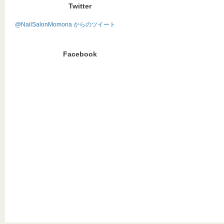
Twitter
@NailSalonMomona からのツイート
Facebook