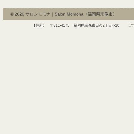
© 2026
サロンモモナ｜Salon Momona〈福岡県宗像市〉
【住所】 〒
811-4175
福岡県宗像市田久
2
丁目
4-20
【ご予約