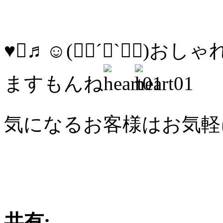
♥♡♬☺(✿ฺ´∀`✿ฺ)
ますもんね
気になるお客様はお気軽
共有: