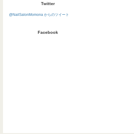
Twitter
@NailSalonMomona からのツイート
Facebook