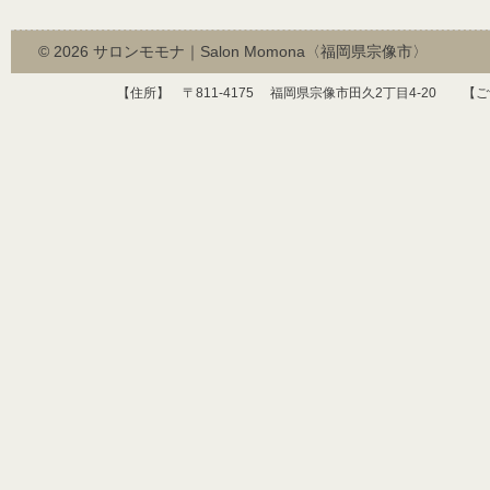
© 2026
サロンモモナ｜Salon Momona〈福岡県宗像市〉
【住所】 〒
811-4175
福岡県宗像市田久
2
丁目
4-20
【ご予約