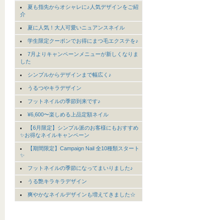
夏も指先からオシャレに♪人気デザインをご紹
介
夏に人気！大人可愛いニュアンスネイル
学生限定クーポンでお得にまつ毛エクステを♪
7月よりキャンペーンメニューが新しくなりま
した
シンプルからデザインまで幅広く♪
うるつやキラデザイン
フットネイルの季節到来です♪
¥6,600〜楽しめる上品定額ネイル
【6月限定】シンプル派のお客様にもおすすめ
✨お得なネイルキャンペーン
【期間限定】Campaign Nail 全10種類スタート
✨
フットネイルの季節になってまいりました♪
うる艶キラキラデザイン
爽やかなネイルデザインも増えてきました☆