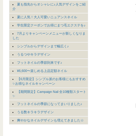
夏も指先からオシャレに♪人気デザインをご紹
介
夏に人気！大人可愛いニュアンスネイル
学生限定クーポンでお得にまつ毛エクステを♪
7月よりキャンペーンメニューが新しくなりま
した
シンプルからデザインまで幅広く♪
うるつやキラデザイン
フットネイルの季節到来です♪
¥6,600〜楽しめる上品定額ネイル
【6月限定】シンプル派のお客様にもおすすめ
✨お得なネイルキャンペーン
【期間限定】Campaign Nail 全10種類スタート
✨
フットネイルの季節になってまいりました♪
うる艶キラキラデザイン
爽やかなネイルデザインも増えてきました☆