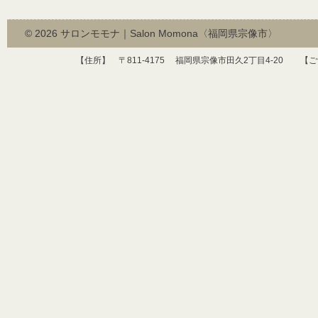
© 2026
サロンモモナ｜Salon Momona〈福岡県宗像市〉
【住所】 〒
811-4175
福岡県宗像市田久
2
丁目
4-20
【ご予約