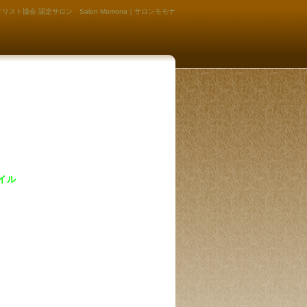
リスト協会 認定サロン Salon Momona｜サロンモモナ
イル