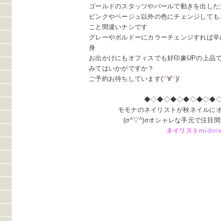
ゴールドのスタッツやパールで動きを出した
ピンクやベージュ以外の色にチェンジしても
こと間違いナシです
グレーやボルドーにカラーチェンジすれば辛
身
お出かけにもオフィスでも好印象UPの上品
みてはいかがですか？
ご予約お待ちしています(
*
’∀’
*
)/
◆◇◆◇◆◇◆◇◆◇◆
モモナのネイリストが秋ネイルに
(σ^▽^)σオシャレな手元で注
ネイリスト
midori