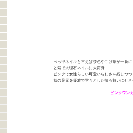
べっ甲ネイルと言えば茶色やこげ茶が一番に
と紫で大理石ネイルに大変身
ピンクで女性らしい可愛いらしさを残しつつ
秋の足元を優雅で堂々とした振る舞いにせさ
ピンクワン