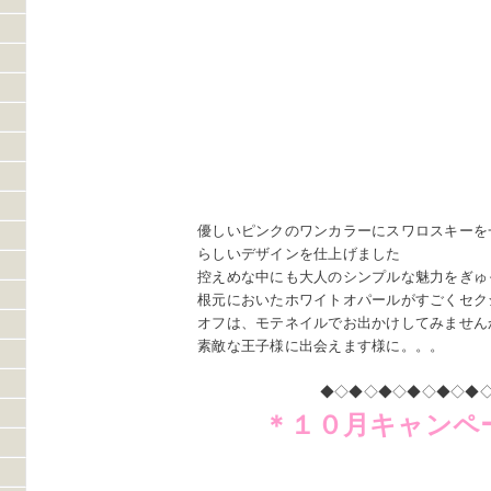
優しいピンクのワンカラーにスワロスキーを
らしいデザインを仕上げました
控えめな中にも大人のシンプルな魅力をぎゅ
根元においたホワイトオパールがすごくセク
オフは、モテネイルでお出かけしてみません
素敵な王子様に出会えます様に。。。
◆◇◆◇◆◇◆◇◆◇◆
＊１０月キャンペ