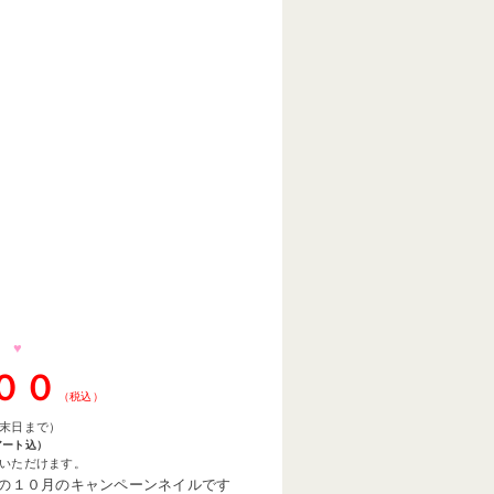
 ♥
００
（税込）
末日まで）
アート込）
いただけます。
の１０月のキャンペーンネイルです