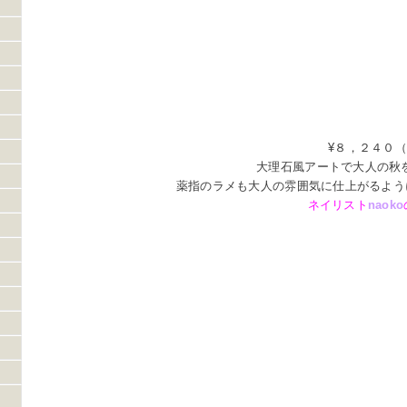
¥８，２４０
大理石風アートで大人の秋
薬指のラメも大人の雰囲気に仕上がるよう
ネイリスト
naoko