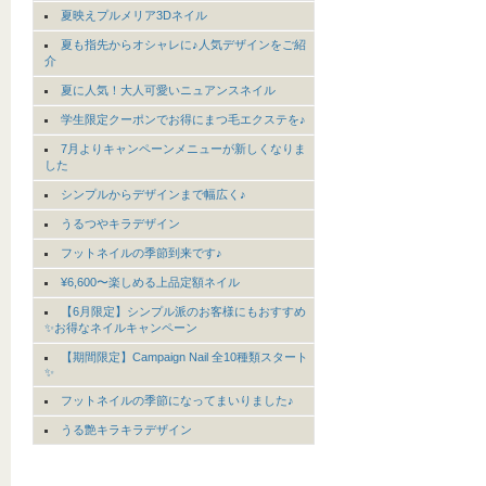
夏映えプルメリア3Dネイル
夏も指先からオシャレに♪人気デザインをご紹
介
夏に人気！大人可愛いニュアンスネイル
学生限定クーポンでお得にまつ毛エクステを♪
7月よりキャンペーンメニューが新しくなりま
した
シンプルからデザインまで幅広く♪
うるつやキラデザイン
フットネイルの季節到来です♪
¥6,600〜楽しめる上品定額ネイル
【6月限定】シンプル派のお客様にもおすすめ
✨お得なネイルキャンペーン
【期間限定】Campaign Nail 全10種類スタート
✨
フットネイルの季節になってまいりました♪
うる艶キラキラデザイン