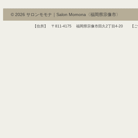
© 2026
サロンモモナ｜Salon Momona〈福岡県宗像市〉
【住所】 〒
811-4175
福岡県宗像市田久
2
丁目
4-20
【ご予約