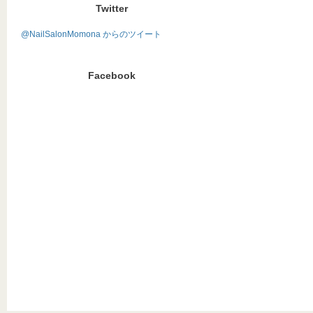
Twitter
@NailSalonMomona からのツイート
Facebook