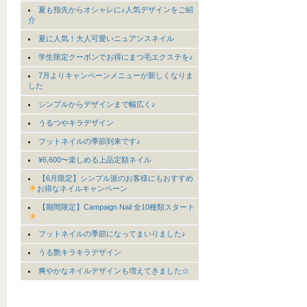
夏も指先からオシャレに♪人気デザインをご紹
介
夏に人気！大人可愛いニュアンスネイル
学生限定クーポンでお得にまつ毛エクステを♪
7月よりキャンペーンメニューが新しくなりま
した
シンプルからデザインまで幅広く♪
うるつやキラデザイン
フットネイルの季節到来です♪
¥6,600〜楽しめる上品定額ネイル
【6月限定】シンプル派のお客様にもおすすめ
お得なネイルキャンペーン
【期間限定】Campaign Nail 全10種類スタート
フットネイルの季節になってまいりました♪
うる艶キラキラデザイン
爽やかなネイルデザインも増えてきました☆