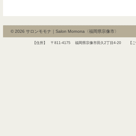
© 2026
サロンモモナ｜Salon Momona〈福岡県宗像市〉
【住所】 〒
811-4175
福岡県宗像市田久
2
丁目
4-20
【ご予約