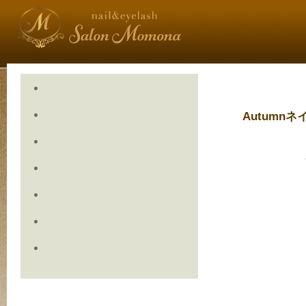
Autumnネ