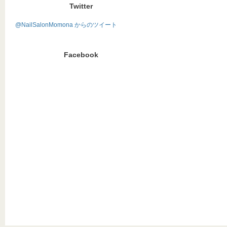
Twitter
@NailSalonMomona からのツイート
Facebook