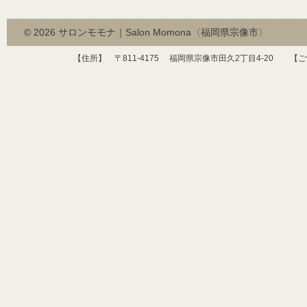
© 2026
サロンモモナ｜Salon Momona〈福岡県宗像市〉
【住所】 〒
811-4175
福岡県宗像市田久
2
丁目
4-20
【ご予約