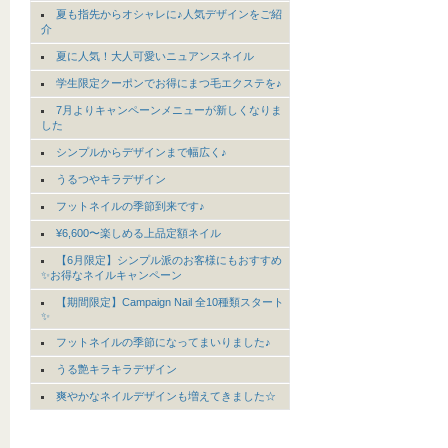
夏も指先からオシャレに♪人気デザインをご紹
介
夏に人気！大人可愛いニュアンスネイル
学生限定クーポンでお得にまつ毛エクステを♪
7月よりキャンペーンメニューが新しくなりま
した
シンプルからデザインまで幅広く♪
うるつやキラデザイン
フットネイルの季節到来です♪
¥6,600〜楽しめる上品定額ネイル
【6月限定】シンプル派のお客様にもおすすめ
✨お得なネイルキャンペーン
【期間限定】Campaign Nail 全10種類スタート
✨
フットネイルの季節になってまいりました♪
うる艶キラキラデザイン
爽やかなネイルデザインも増えてきました☆