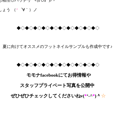
も相性◎バッチリ
ヾ(≧∪≦
*
)ﾉ〃
しょう
（
*
゜∀｀）ノ
◆◇◆◇◆◇◆◇◆◇◆◇◆◇◆◇◆◇◆◇
夏に向けてオススメのフットネイルサンプルも作成中です♪
◆◇◆◇◆◇◆◇◆◇◆◇◆◇◆◇◆◇◆◇
モモナfacebookにてお得情報や
スタッフプライベート写真を公開中
ぜひぜひチェックしてくださいねv(
*
‘-^
*
)＾
☆