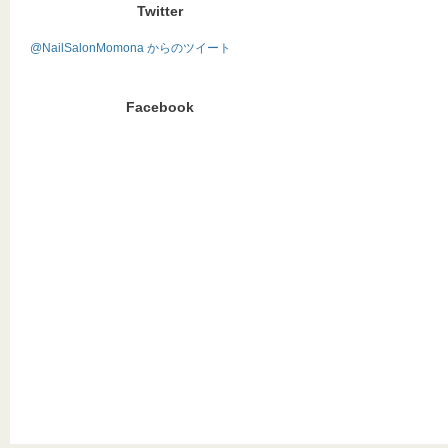
Twitter
@NailSalonMomona からのツイート
Facebook