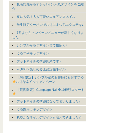
夏も指先からオシャレに♪人気デザインをご紹
介
夏に人気！大人可愛いニュアンスネイル
学生限定クーポンでお得にまつ毛エクステを♪
7月よりキャンペーンメニューが新しくなりま
した
シンプルからデザインまで幅広く♪
うるつやキラデザイン
フットネイルの季節到来です♪
¥6,600〜楽しめる上品定額ネイル
【6月限定】シンプル派のお客様にもおすすめ
お得なネイルキャンペーン
【期間限定】Campaign Nail 全10種類スタート
フットネイルの季節になってまいりました♪
うる艶キラキラデザイン
爽やかなネイルデザインも増えてきました☆