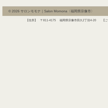
© 2026
サロンモモナ｜Salon Momona〈福岡県宗像市〉
【住所】 〒
811-4175
福岡県宗像市田久
2
丁目
4-20
【ご予約