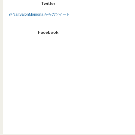
Twitter
@NailSalonMomona からのツイート
Facebook