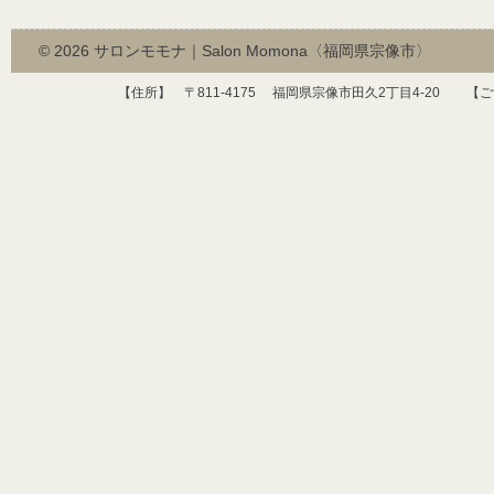
© 2026
サロンモモナ｜Salon Momona〈福岡県宗像市〉
【住所】 〒
811-4175
福岡県宗像市田久
2
丁目
4-20
【ご予約