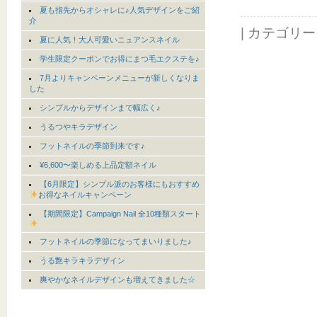
夏も指先からオシャレに♪人気デザインをご紹
介
| カテゴリ
夏に人気！大人可愛いニュアンスネイル
学生限定クーポンでお得にまつ毛エクステを♪
7月よりキャンペーンメニューが新しくなりま
した
シンプルからデザインまで幅広く♪
うるつやキラデザイン
フットネイルの季節到来です♪
¥6,600〜楽しめる上品定額ネイル
【6月限定】シンプル派のお客様にもおすすめ
お得なネイルキャンペーン
【期間限定】Campaign Nail 全10種類スタート
フットネイルの季節になってまいりました♪
うる艶キラキラデザイン
爽やかなネイルデザインも増えてきました☆