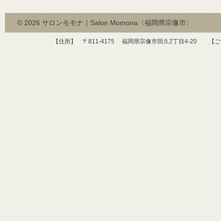
© 2026
サロンモモナ｜Salon Momona〈福岡県宗像市〉
【住所】 〒
811-4175
福岡県宗像市田久
2
丁目
4-20
【ご予約