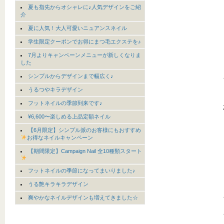
夏も指先からオシャレに♪人気デザインをご紹
介
夏に人気！大人可愛いニュアンスネイル
学生限定クーポンでお得にまつ毛エクステを♪
7月よりキャンペーンメニューが新しくなりま
した
シンプルからデザインまで幅広く♪
うるつやキラデザイン
フットネイルの季節到来です♪
¥6,600〜楽しめる上品定額ネイル
【6月限定】シンプル派のお客様にもおすすめ
お得なネイルキャンペーン
【期間限定】Campaign Nail 全10種類スタート
フットネイルの季節になってまいりました♪
うる艶キラキラデザイン
爽やかなネイルデザインも増えてきました☆