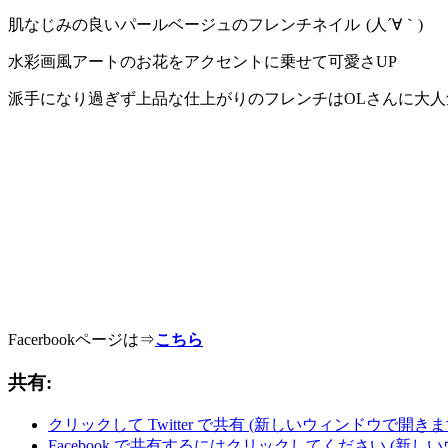
肌なじみの良いパールベージュのフレンチネイル
(人´∀｀)
水彩画風アートのお花をアクセントに乗せて可愛さUP
派手になり過ぎず上品な仕上がりのフレンチはOLさんに大人
Facerbookページは⇒
こちら
共有:
クリックして Twitter で共有 (新しいウィンドウで開きま
Facebook で共有するにはクリックしてください (新し