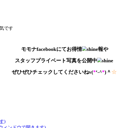
気です
モモナfacebookにてお得情
報や
スタッフプライベート写真を公開中
ぜひぜひチェックしてくださいねv(
*
‘-^
*
)＾
☆
す)
いウィンドウで開きます)