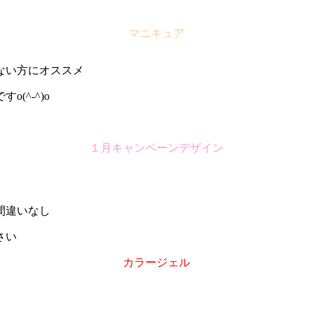
マニキュア
ない方にオススメ
(^-^)o
１月キャンペーンデザイン
間違いなし
さい
カラージェル