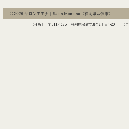
© 2026
サロンモモナ｜Salon Momona〈福岡県宗像市〉
【住所】 〒
811-4175
福岡県宗像市田久
2
丁目
4-20
【ご予約