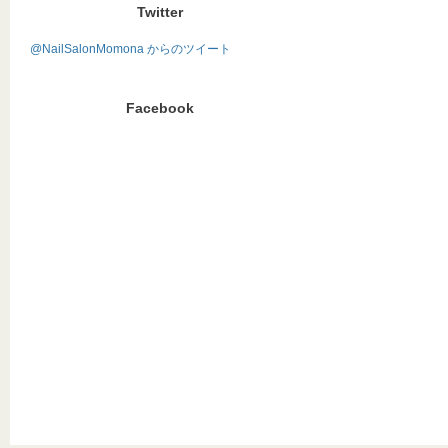
Twitter
@NailSalonMomona からのツイート
Facebook