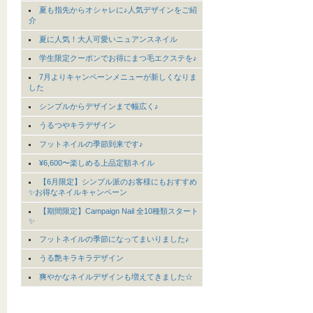
夏も指先からオシャレに♪人気デザインをご紹
介
夏に人気！大人可愛いニュアンスネイル
学生限定クーポンでお得にまつ毛エクステを♪
7月よりキャンペーンメニューが新しくなりま
した
シンプルからデザインまで幅広く♪
うるつやキラデザイン
フットネイルの季節到来です♪
¥6,600〜楽しめる上品定額ネイル
【6月限定】シンプル派のお客様にもおすすめ
✨お得なネイルキャンペーン
【期間限定】Campaign Nail 全10種類スタート
✨
フットネイルの季節になってまいりました♪
うる艶キラキラデザイン
爽やかなネイルデザインも増えてきました☆