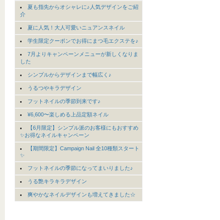
夏も指先からオシャレに♪人気デザインをご紹
介
夏に人気！大人可愛いニュアンスネイル
学生限定クーポンでお得にまつ毛エクステを♪
7月よりキャンペーンメニューが新しくなりま
した
シンプルからデザインまで幅広く♪
うるつやキラデザイン
フットネイルの季節到来です♪
¥6,600〜楽しめる上品定額ネイル
【6月限定】シンプル派のお客様にもおすすめ
✨お得なネイルキャンペーン
【期間限定】Campaign Nail 全10種類スタート
✨
フットネイルの季節になってまいりました♪
うる艶キラキラデザイン
爽やかなネイルデザインも増えてきました☆