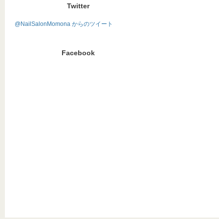
Twitter
@NailSalonMomona からのツイート
Facebook