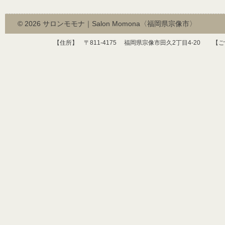
© 2026
サロンモモナ｜Salon Momona〈福岡県宗像市〉
【住所】 〒
811-4175
福岡県宗像市田久
2
丁目
4-20
【ご予約